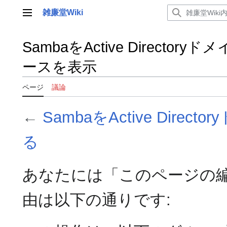
コ
雑廉堂Wiki
ン
メインメニュー
テ
ン
SambaをActive Direc
ツ
に
ースを表示
ス
キ
ページ
議論
ッ
プ
←
SambaをActive Dir
る
あなたには「このページの
由は以下の通りです: