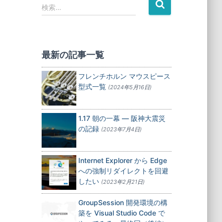
検
検索…
索
:
最新の記事一覧
フレンチホルン マウスピース
型式一覧
(2024年5月16日)
1.17 朝の一幕 — 阪神大震災
の記録
(2023年7月4日)
Internet Explorer から Edge
への強制リダイレクトを回避
したい
(2023年2月21日)
GroupSession 開発環境の構
築を Visual Studio Code で