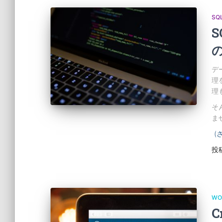
SQ
S
デ
理
理
そ
ま
(
投
WO
C