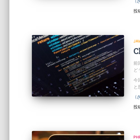
(
投
JA
C
前
ど
今
と
(
投
PH