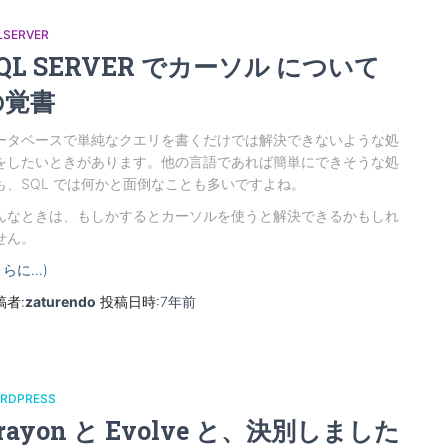
LSERVER
QL SERVER でカーソル について
の覚書
ータベースで単純なクエリを書くだけでは解決できないような処
をしたいときがあります。他の言語であれば簡単にできそうな処
も、SQL では何かと面倒なことも多いですよね。
んなときは、もしかするとカーソルを使うと解決できるかもしれ
せん。
さらに…)
稿者:
zaturendo
投稿日時:
7年
前
RDPRESS
rayon と Evolve と、決別しました