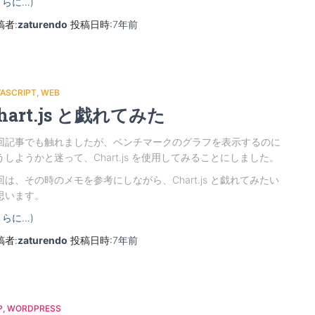
さらに…)
稿者:
zaturendo
投稿日時:
7年
前
VASCRIPT
WEB
hart.js と戯れてみた
回記事でも触れましたが、ベンチマークのグラフを表示するのに
うしようかと迷って、Chart.js を使用してみることにしました。
回は、その時のメモを参考にしながら、Chart.js と戯れてみたい
思います。
さらに…)
稿者:
zaturendo
投稿日時:
7年
前
P
WORDPRESS