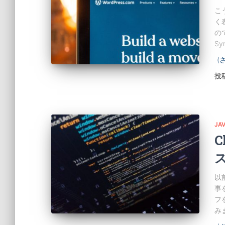
こ
く表
ので
Sy
(
投
JA
C
以
事
フ
み