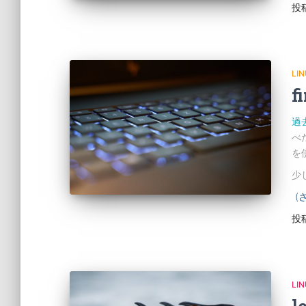
投
LI
f
過
べ
を
少
(
投
LI