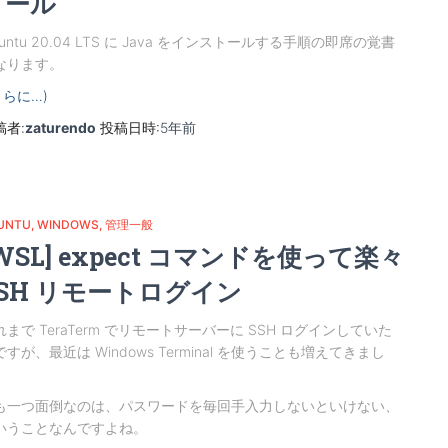
トール
untu 20.04 LTS に Java をインストールする手順の即席の覚書
なります。
さらに…)
稿者:
zaturendo
投稿日時:
5年
前
UNTU
WINDOWS
管理一般
WSL] expect コマンドを使って楽々
SSH リモートログイン
れまで TeraTerm でリモートサーバーに SSH ログインしていた
ですが、最近は Windows Terminal を使うことも増えてきまし
。
も一つ面倒なのは、パスワードを毎回手入力しないといけない、
いうことなんですよね。