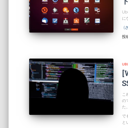
Ub
に
(
投
UB
[
こ
の
た
で
と