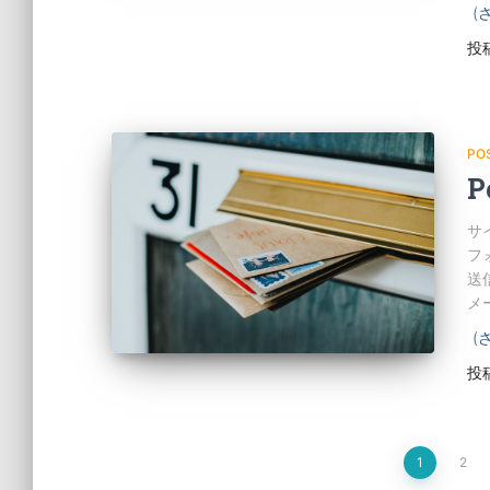
(
投
PO
P
サ
フ
送信
メ
(
投
投
1
2