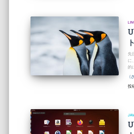
LI
U
先
に
的
(
投
JA
U