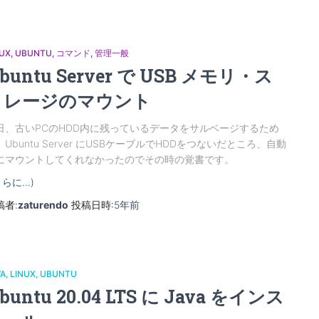
NUX
UBUNTU
コマンド
管理一般
buntu Server で USB メモリ・ス
トレージのマウント
日、古いPCのHDD内に残っているデータをサルベージするため
、Ubuntu Server にUSBケーブルでHDDをつないだところ、自動
にマウントしてくれなかったのでその時の覚書です。
さらに…)
稿者:
zaturendo
投稿日時:
5年
前
VA
LINUX
UBUNTU
buntu 20.04 LTS に Java をインス