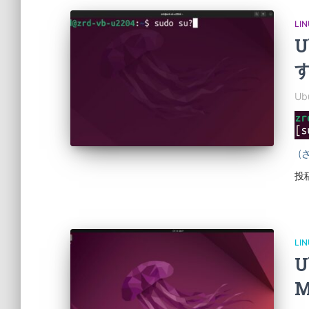
LI
U
Ub
(
投
LI
U
M