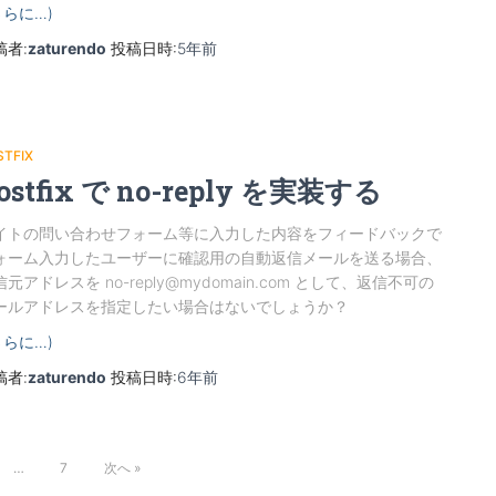
さらに…)
稿者:
zaturendo
投稿日時:
5年
前
STFIX
ostfix で no-reply を実装する
イトの問い合わせフォーム等に入力した内容をフィードバックで
ォーム入力したユーザーに確認用の自動返信メールを送る場合、
元アドレスを no-reply@mydomain.com として、返信不可の
ールアドレスを指定したい場合はないでしょうか？
さらに…)
稿者:
zaturendo
投稿日時:
6年
前
…
7
次へ