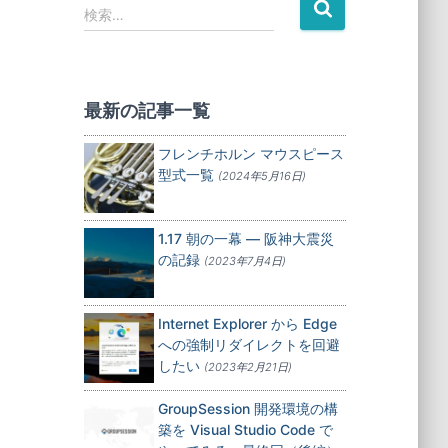
検
検索…
索
:
最新の記事一覧
フレンチホルン マウスピース
型式一覧
(2024年5月16日)
1.17 朝の一幕 — 阪神大震災
の記録
(2023年7月4日)
Internet Explorer から Edge
への強制リダイレクトを回避
したい
(2023年2月21日)
GroupSession 開発環境の構
築を Visual Studio Code で