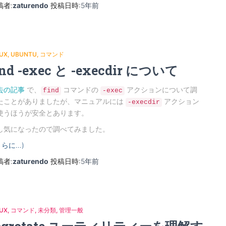
稿者:
zaturendo
投稿日時:
5年
前
NUX
UBUNTU
コマンド
ind -exec と -execdir について
去の記事
で、
コマンドの
アクションについて調
find
-exec
たことがありましたが、マニュアルには
アクション
-execdir
使うほうが安全とあります。
し気になったので調べてみました。
さらに…)
稿者:
zaturendo
投稿日時:
5年
前
NUX
コマンド
未分類
管理一般