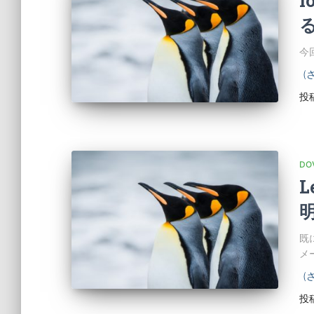
l
今
(
投
DO
L
既
メ
(
投