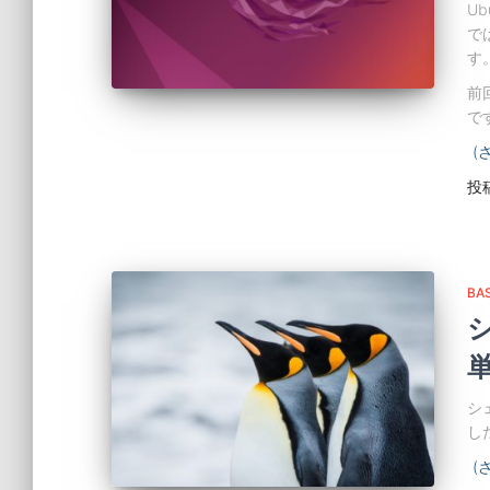
Ub
では
す
前
で
(
投
BA
単
シ
し
(