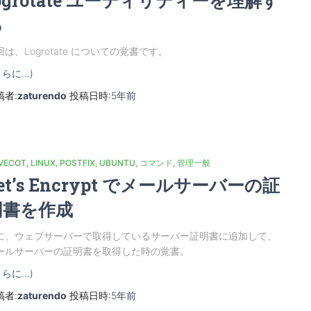
ogrotate ユーティリティーを理解す
る
回は、Logrotate についての覚書です。
さらに…)
稿者:
zaturendo
投稿日時:
5年
前
VECOT
LINUX
POSTFIX
UBUNTU
コマンド
管理一般
et’s Encrypt でメールサーバーの証
明書を作成
に、ウェブサーバーで取得しているサーバー証明書に追加して、
ールサーバーの証明書を取得した時の覚書。
さらに…)
稿者:
zaturendo
投稿日時:
5年
前