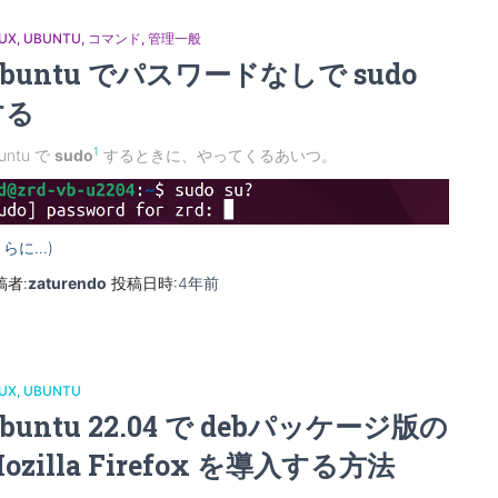
NUX
UBUNTU
コマンド
管理一般
buntu でパスワードなしで sudo
する
1
untu で
sudo
するときに、やってくるあいつ。
さらに…)
稿者:
zaturendo
投稿日時:
4年
前
NUX
UBUNTU
buntu 22.04 で debパッケージ版の
ozilla Firefox を導入する方法