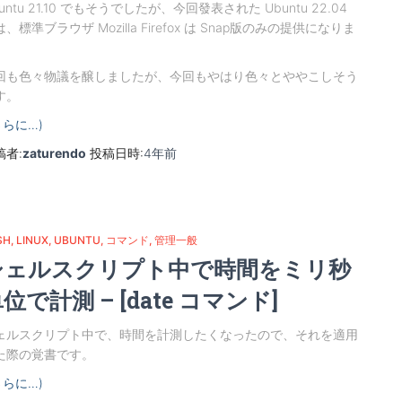
untu 21.10 でもそうでしたが、今回發表された Ubuntu 22.04
、標準ブラウザ Mozilla Firefox は Snap版のみの提供になりま
。
回も色々物議を醸しましたが、今回もやはり色々とややこしそう
す。
さらに…)
稿者:
zaturendo
投稿日時:
4年
前
SH
LINUX
UBUNTU
コマンド
管理一般
シェルスクリプト中で時間をミリ秒
位で計測 – [date コマンド]
ェルスクリプト中で、時間を計測したくなったので、それを適用
た際の覚書です。
さらに…)