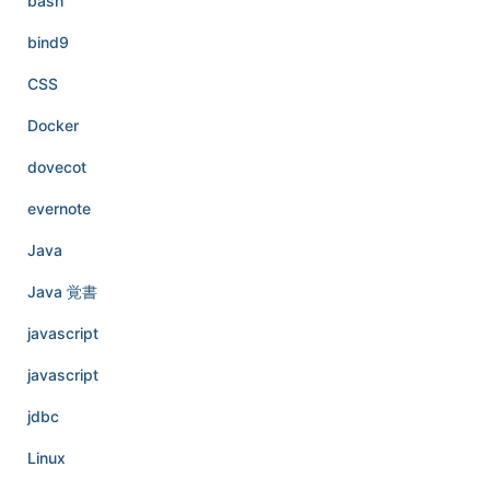
bash
bind9
CSS
Docker
dovecot
evernote
Java
Java 覚書
javascript
javascript
jdbc
Linux