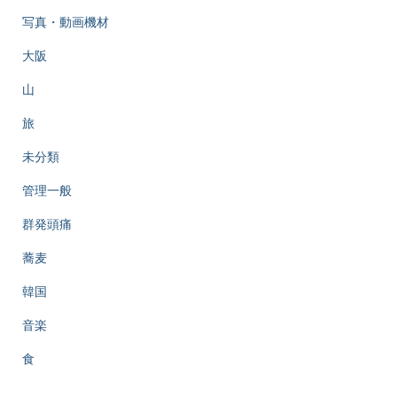
写真・動画機材
大阪
山
旅
未分類
管理一般
群発頭痛
蕎麦
韓国
音楽
食