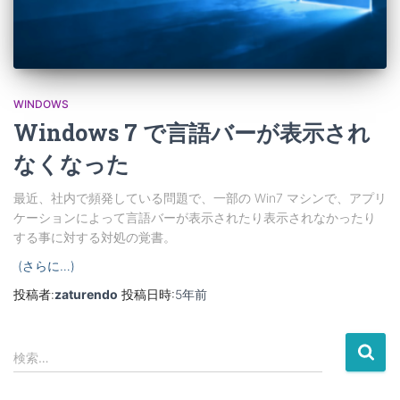
WINDOWS
Windows 7 で言語バーが表示され
なくなった
最近、社内で頻発している問題で、一部の Win7 マシンで、アプリ
ケーションによって言語バーが表示されたり表示されなかったり
する事に対する対処の覚書。
(さらに…)
投稿者:
zaturendo
投稿日時:
5年
前
検
検索…
索
: