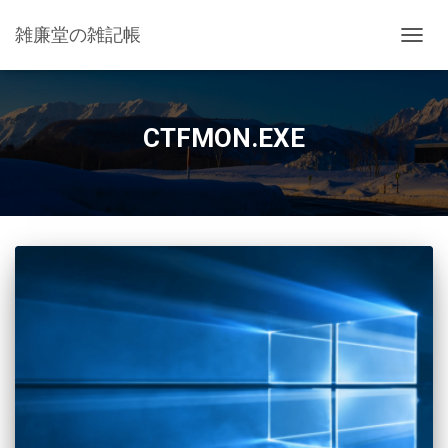
雑廉堂の雑記帳
ナ
ビ
ゲ
ー
シ
CTFMON.EXE
ョ
ン
を
切
り
替
え