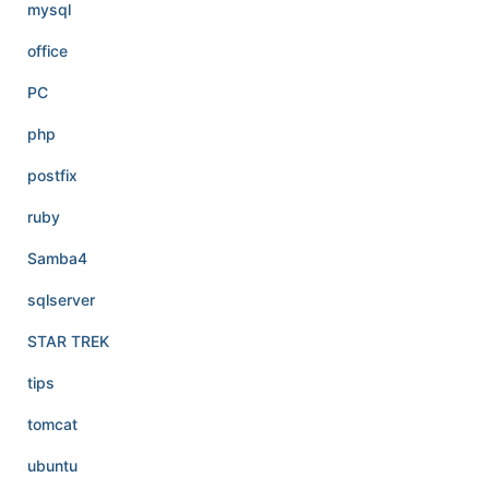
mysql
office
PC
php
postfix
ruby
Samba4
sqlserver
STAR TREK
tips
tomcat
ubuntu