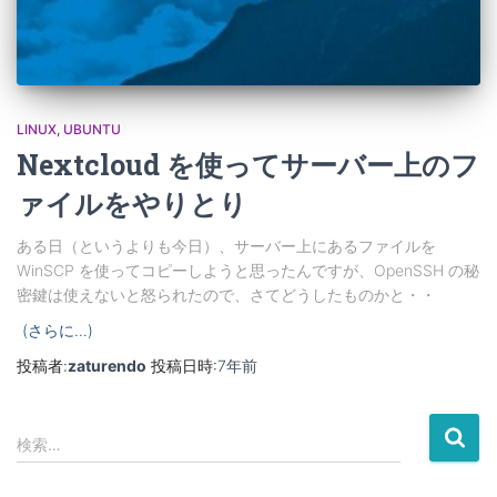
LINUX
UBUNTU
Nextcloud を使ってサーバー上のフ
ァイルをやりとり
ある日（というよりも今日）、サーバー上にあるファイルを
WinSCP を使ってコピーしようと思ったんですが、OpenSSH の秘
密鍵は使えないと怒られたので、さてどうしたものかと・・
(さらに…)
投稿者:
zaturendo
投稿日時:
7年
前
検
検索…
索
: