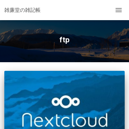
雑廉堂の雑記帳
ナ
ビ
ゲ
ー
シ
ftp
ョ
ン
を
切
り
替
え