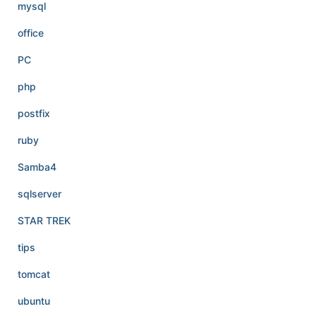
mysql
office
PC
php
postfix
ruby
Samba4
sqlserver
STAR TREK
tips
tomcat
ubuntu