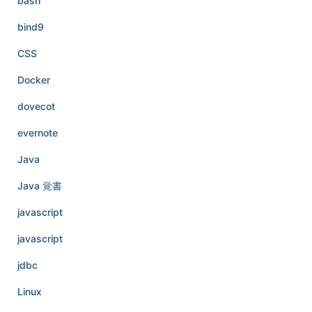
bash
bind9
CSS
Docker
dovecot
evernote
Java
Java 覚書
javascript
javascript
jdbc
Linux