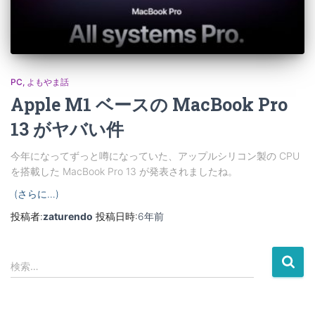
PC
よもやま話
Apple M1 ベースの MacBook Pro
13 がヤバい件
今年になってずっと噂になっていた、アップルシリコン製の CPU
を搭載した MacBook Pro 13 が発表されましたね。
(さらに…)
投稿者:
zaturendo
投稿日時:
6年
前
検
検索…
索
: