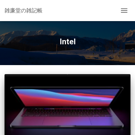
雑廉堂の雑記帳
ナ
ビ
ゲ
ー
シ
Intel
ョ
ン
を
切
り
替
え