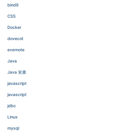
bind9
CSS
Docker
dovecot
evernote
Java
Java 覚書
javascript
javascript
jdbc
Linux
mysql