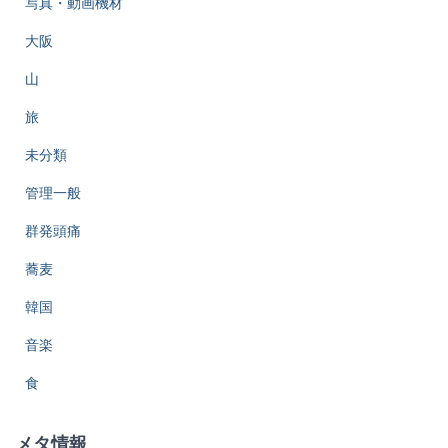
写真・動画機材
大阪
山
旅
未分類
管理一般
群発頭痛
蕎麦
韓国
音楽
食
メタ情報