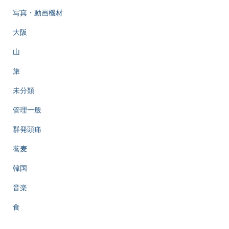
写真・動画機材
大阪
山
旅
未分類
管理一般
群発頭痛
蕎麦
韓国
音楽
食