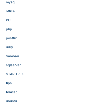
mysql
office
PC
php
postfix
ruby
Samba4
sqlserver
STAR TREK
tips
tomcat
ubuntu