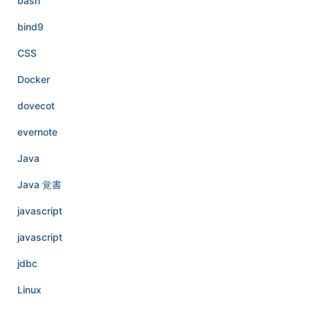
bash
bind9
CSS
Docker
dovecot
evernote
Java
Java 覚書
javascript
javascript
jdbc
Linux