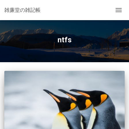
雑廉堂の雑記帳
ナ
ビ
ゲ
ー
シ
ntfs
ョ
ン
を
切
り
替
え