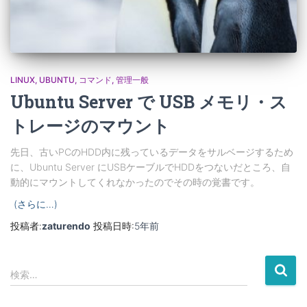
LINUX
UBUNTU
コマンド
管理一般
Ubuntu Server で USB メモリ・ス
トレージのマウント
先日、古いPCのHDD内に残っているデータをサルベージするため
に、Ubuntu Server にUSBケーブルでHDDをつないだところ、自
動的にマウントしてくれなかったのでその時の覚書です。
(さらに…)
投稿者:
zaturendo
投稿日時:
5年
前
検
検索…
索
: