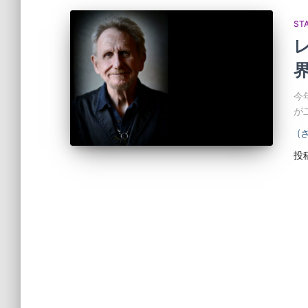
ST
今
が
(
投