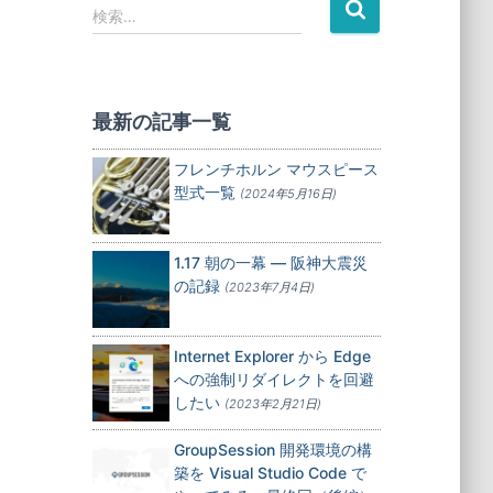
検
検索…
索
:
最新の記事一覧
フレンチホルン マウスピース
型式一覧
(2024年5月16日)
1.17 朝の一幕 — 阪神大震災
の記録
(2023年7月4日)
Internet Explorer から Edge
への強制リダイレクトを回避
したい
(2023年2月21日)
GroupSession 開発環境の構
築を Visual Studio Code で