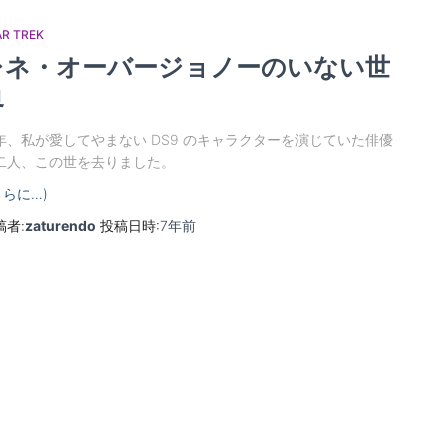
AR TREK
レネ・オーバージョノーのいない世
界
年、私が愛してやまない DS9 のキャラクターを演じていた俳優
二人、この世を去りました。
さらに…)
稿者:
zaturendo
投稿日時:
7年
前