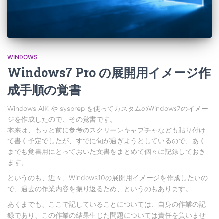
WINDOWS
Windows7 Pro の展開用イメージ作
成手順の覚書
Windows AIK や sysprep を使ってカスタムのWindows7のイメー
ジを作成したので、その覚書です。
本来は、もっと前に参考のスクリーンキャプチャなども貼り付け
て書く予定でしたが、すでに旬が過ぎようとしているので、あく
までも覚書用にとっておいた文書をまとめて個々に記録しておき
ます。
というのも、近々、Windows10の展開用イメージを作成したいの
で、過去の作業内容を振り返るため、というのもあります。
あくまでも、ここで記していることについては、自身の作業の記
録であり、この作業の結果生じた問題については責任を負いませ