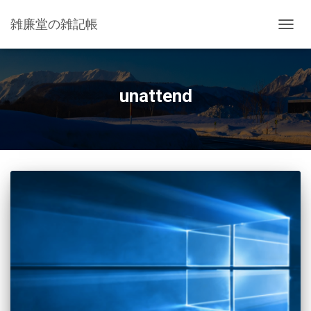
雑廉堂の雑記帳
ナ
ビ
ゲ
ー
シ
unattend
ョ
ン
を
切
り
替
え