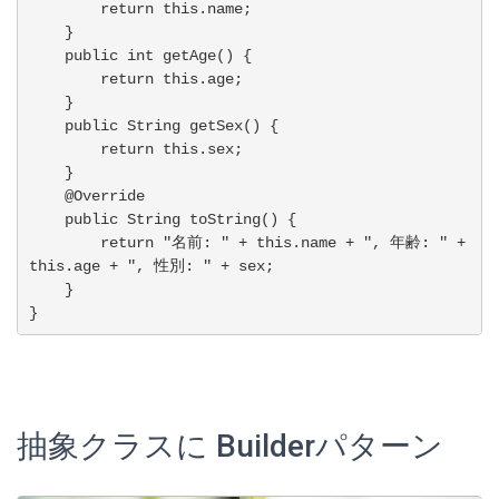
        return this.name;

    }

    public int getAge() {

        return this.age;

    }

    public String getSex() {

        return this.sex;

    }

    @Override

    public String toString() {

        return "名前: " + this.name + ", 年齢: " + 
this.age + ", 性別: " + sex;

    }

}
抽象クラスに Builderパターン