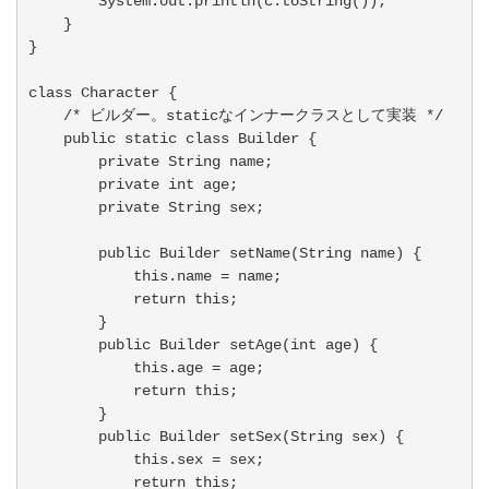
        System.out.println(c.toString());

    }

}

class Character {

    /* ビルダー。staticなインナークラスとして実装 */

    public static class Builder {

        private String name;

        private int age;

        private String sex;

        public Builder setName(String name) {

            this.name = name;

            return this;

        }

        public Builder setAge(int age) {

            this.age = age;

            return this;

        }

        public Builder setSex(String sex) {

            this.sex = sex;

            return this;
