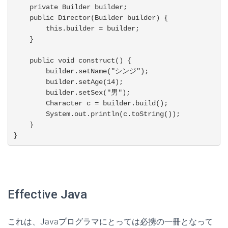
    private Builder builder;

    public Director(Builder builder) {

        this.builder = builder;

    }

    public void construct() {

        builder.setName("シンジ");

        builder.setAge(14);

        builder.setSex("男");

        Character c = builder.build();

        System.out.println(c.toString());

    }

}
Effective Java
これは、Javaプログラマにとっては必携の一冊となって