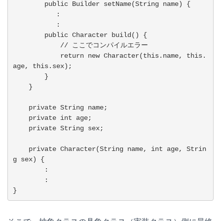
        public Builder setName(String name) {

           :

           :

        public Character build() {

            // ここでコンパイルエラー

            return new Character(this.name, this.
age, this.sex);

        }

    }

    private String name;

    private int age;

    private String sex;

    private Character(String name, int age, Strin
g sex) {

        :

        :

}