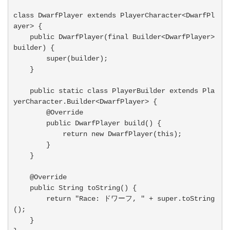
class DwarfPlayer extends PlayerCharacter<DwarfPl
ayer> {

    public DwarfPlayer(final Builder<DwarfPlayer> 
builder) {

        super(builder);

    }

    public static class PlayerBuilder extends Pla
yerCharacter.Builder<DwarfPlayer> {

        @Override

        public DwarfPlayer build() {

            return new DwarfPlayer(this);

        }

    }

    @Override

    public String toString() {

        return "Race: ドワーフ, " + super.toString
(); 

    }
