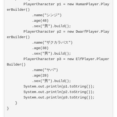
        PlayerCharacter p1 = new HumanPlayer.Play
erBuilder()

            .name("シンジ")

            .age(48)

            .sex("男").build();

        PlayerCharacter p2 = new DwarfPlayer.Play
erBuilder()

            .name("ザクカラバス")

            .age(38)

            .sex("男").build();

        PlayerCharacter p3 = new ElfPlayer.Player
Builder()

            .name("ヤバ")

            .age(28)

            .sex("男").build();

        System.out.println(p1.toString());

        System.out.println(p2.toString());

        System.out.println(p3.toString());

    }

}
