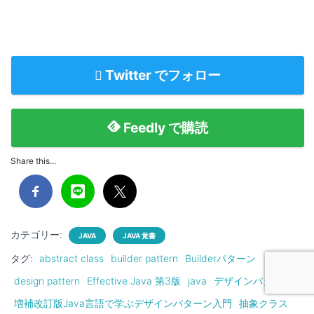
Twitter でフォロー
Feedly で購読
Share this...
カテゴリー:
JAVA
JAVA 覚書
タグ:
abstract class
builder pattern
Builderパターン
design pattern
Effective Java 第3版
java
デザインパターン
増補改訂版Java言語で学ぶデザインパターン入門
抽象クラス