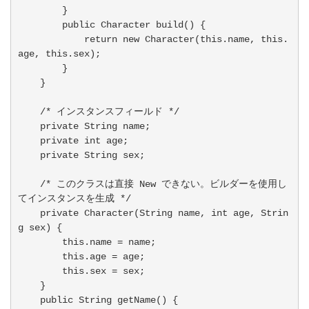
        }

        public Character build() {

            return new Character(this.name, this.
age, this.sex);

        }

    }

    /* インスタンスフィールド */

    private String name;

    private int age;

    private String sex;

    /* このクラスは直接 New できない。ビルダーを使用し
てインスタンスを生成 */

    private Character(String name, int age, Strin
g sex) {

        this.name = name;

        this.age = age;

        this.sex = sex;

    }

    public String getName() {
