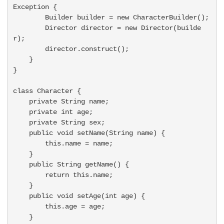
Exception {

        Builder builder = new CharacterBuilder();

        Director director = new Director(builde
r);

        director.construct();

    }

}

class Character {

    private String name;

    private int age;

    private String sex;

    public void setName(String name) {

        this.name = name;

    }

    public String getName() {

        return this.name;

    }

    public void setAge(int age) {

        this.age = age;

    }
