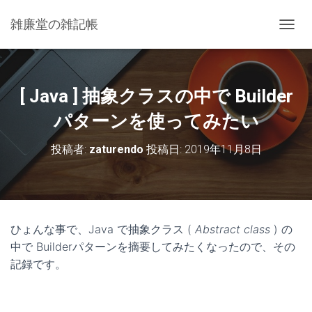
雑廉堂の雑記帳
ナ
ビ
ゲ
ー
シ
[ Java ] 抽象クラスの中で Builder
ョ
ン
パターンを使ってみたい
を
切
投稿者:
zaturendo
投稿日:
2019年11月8日
り
替
え
ひょんな事で、Java で抽象クラス (
Abstract class
) の
中で Builderパターンを摘要してみたくなったので、その
記録です。