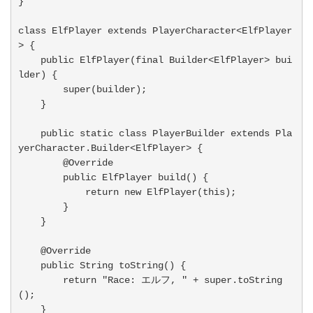
}

class ElfPlayer extends PlayerCharacter<ElfPlayer
> {

    public ElfPlayer(final Builder<ElfPlayer> bui
lder) {

        super(builder);

    }

    public static class PlayerBuilder extends Pla
yerCharacter.Builder<ElfPlayer> {

        @Override

        public ElfPlayer build() {

            return new ElfPlayer(this);

        }

    }

    @Override

    public String toString() {

        return "Race: エルフ, " + super.toString
(); 

    }
