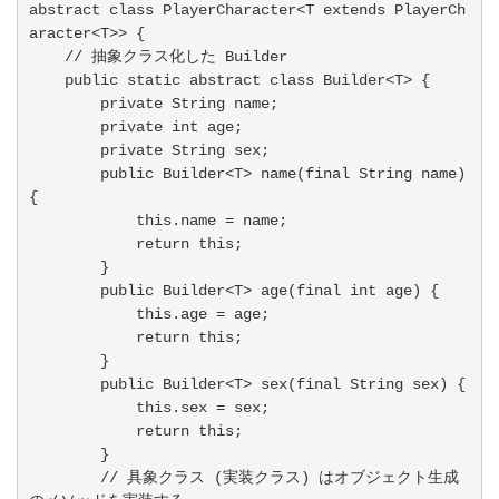
abstract class PlayerCharacter<T extends PlayerCh
aracter<T>> {

    // 抽象クラス化した Builder

    public static abstract class Builder<T> {

        private String name;

        private int age;

        private String sex;

        public Builder<T> name(final String name) 
{

            this.name = name;

            return this;

        }

        public Builder<T> age(final int age) {

            this.age = age;

            return this;

        }

        public Builder<T> sex(final String sex) {

            this.sex = sex;

            return this;

        }

        // 具象クラス (実装クラス) はオブジェクト生成