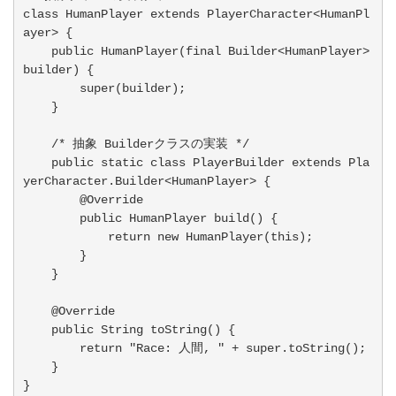
class HumanPlayer extends PlayerCharacter<HumanPl
ayer> {

    public HumanPlayer(final Builder<HumanPlayer> 
builder) {

        super(builder);

    }

    /* 抽象 Builderクラスの実装 */

    public static class PlayerBuilder extends Pla
yerCharacter.Builder<HumanPlayer> {

        @Override

        public HumanPlayer build() {

            return new HumanPlayer(this);

        }

    }

    @Override

    public String toString() {

        return "Race: 人間, " + super.toString(); 

    }

}
