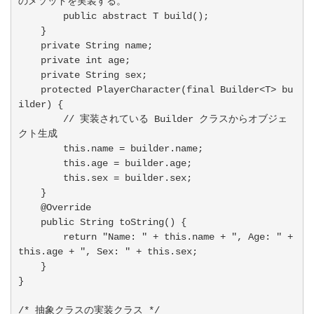
のメソッドを実装する。

        public abstract T build();

    }

    private String name;

    private int age;

    private String sex;

    protected PlayerCharacter(final Builder<T> bu
ilder) {

        // 実装されている Builder クラスからオブジェ
クト生成

        this.name = builder.name;

        this.age = builder.age;

        this.sex = builder.sex;

    }

    @Override

    public String toString() {

        return "Name: " + this.name + ", Age: " + 
this.age + ", Sex: " + this.sex;

    }

}

/* 抽象クラスの実装クラス */
