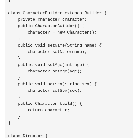
class CharacterBuilder extends Builder {

    private Character character;

    public CharacterBuilder() {

        character = new Character();

    }

    public void setName(String name) {

        character.setName(name);

    }

    public void setAge(int age) {

        character.setAge(age);

    }

    public void setSex(String sex) {

        character.setSex(sex);

    }

    public Character build() {

        return character;

    }

}

class Director {
