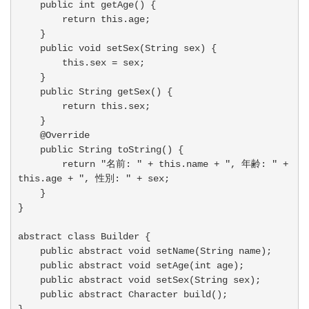
    public int getAge() {

        return this.age;

    }

    public void setSex(String sex) {

        this.sex = sex;

    }

    public String getSex() {

        return this.sex;

    }

    @Override

    public String toString() {

        return "名前: " + this.name + ", 年齢: " + 
this.age + ", 性別: " + sex;

    }

}

abstract class Builder {

    public abstract void setName(String name);

    public abstract void setAge(int age);

    public abstract void setSex(String sex);

    public abstract Character build();

}
