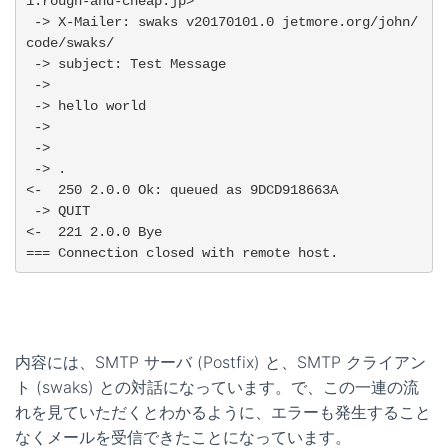
1.rough-and-cheap.jp>

 -> X-Mailer: swaks v20170101.0 jetmore.org/john/
code/swaks/

 -> subject: Test Message

 ->

 -> hello world

 ->

 ->

 -> .

<-  250 2.0.0 Ok: queued as 9DCD918663A

 -> QUIT

<-  221 2.0.0 Bye

=== Connection closed with remote host.
内容には、SMTP サーバ (Postfix) と、SMTP クライアン
ト (swaks) との対話になっています。で、この一連の流
れを見ていただくとわかるように、エラーも発生すること
なくメールを受信できたことになっています。