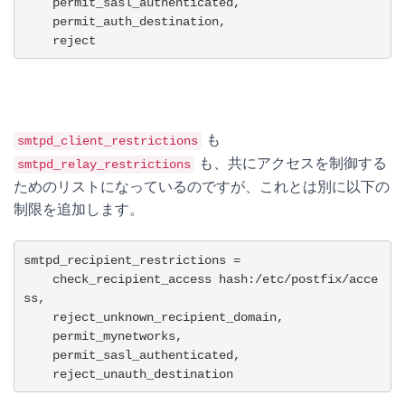
    permit_sasl_authenticated,

    permit_auth_destination,

    reject
も
smtpd_client_restrictions
も、共にアクセスを制御する
smtpd_relay_restrictions
ためのリストになっているのですが、これとは別に以下の
制限を追加します。
smtpd_recipient_restrictions =

    check_recipient_access hash:/etc/postfix/acce
ss,

    reject_unknown_recipient_domain,

    permit_mynetworks,

    permit_sasl_authenticated,

    reject_unauth_destination