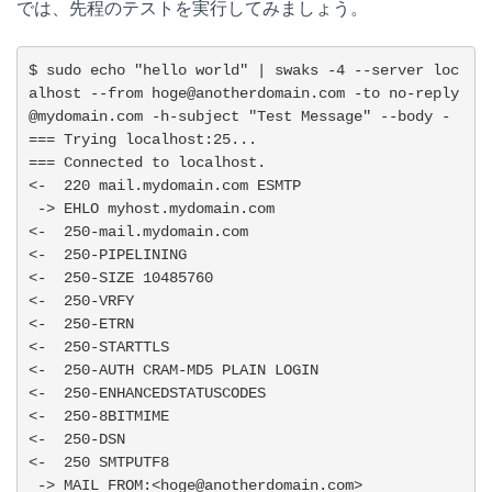
では、先程のテストを実行してみましょう。
$ sudo echo "hello world" | swaks -4 --server loc
alhost --from hoge@anotherdomain.com -to no-reply
@mydomain.com -h-subject "Test Message" --body -

=== Trying localhost:25...

=== Connected to localhost.

<-  220 mail.mydomain.com ESMTP

 -> EHLO myhost.mydomain.com

<-  250-mail.mydomain.com

<-  250-PIPELINING

<-  250-SIZE 10485760

<-  250-VRFY

<-  250-ETRN

<-  250-STARTTLS

<-  250-AUTH CRAM-MD5 PLAIN LOGIN

<-  250-ENHANCEDSTATUSCODES

<-  250-8BITMIME

<-  250-DSN

<-  250 SMTPUTF8

 -> MAIL FROM:<hoge@anotherdomain.com>
