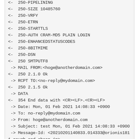
<-  250-PIPELINING

<-  250-SIZE 10485760

<-  250-VRFY

<-  250-ETRN

<-  250-STARTTLS

<-  250-AUTH CRAM-MD5 PLAIN LOGIN

<-  250-ENHANCEDSTATUSCODES

<-  250-8BITMIME

<-  250-DSN

<-  250 SMTPUTF8

 -> MAIL FROM:<hoge@anotherdomain.com>

<-  250 2.1.0 Ok

 -> RCPT TO:<no-reply@mydomain.com>

<-  250 2.1.5 Ok

 -> DATA

<-  354 End data with <CR><LF>.<CR><LF>

 -> Date: Mon, 01 Feb 2021 14:08:33 +0900

 -> To: no-reply@mydomain.com

 -> From: hoge@anotherdomain.com

 -> Subject: test Mon, 01 Feb 2021 14:08:33 +0900

 -> Message-Id: <20210201140833.014333@orionis181