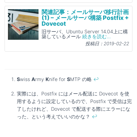
関連記事：メールサーバ移行計画
(1) – メールサーバ構築 Postfix +
Dovecot
旧サーバ、Ubuntu Server 14.04上に構
築しているメール
続きを読む…
投稿日：2019-02-22
S
wiss
A
rmy
K
nife for
S
MTP の略
↩
実際には、Postfix にはメール配送に Dovecot を使
用するように設定しているので、Postfix で受信は完
了したけれど、Dovecot で配送する際にエラーにな
った、という考えでいいのかな？
↩