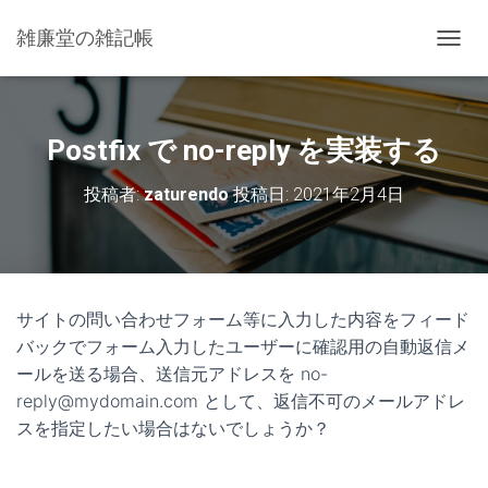
雑廉堂の雑記帳
ナ
ビ
ゲ
ー
シ
Postfix で no-reply を実装する
ョ
ン
投稿者:
zaturendo
投稿日:
2021年2月4日
を
切
り
替
え
サイトの問い合わせフォーム等に入力した内容をフィード
バックでフォーム入力したユーザーに確認用の自動返信メ
ールを送る場合、送信元アドレスを no-
reply@mydomain.com として、返信不可のメールアドレ
スを指定したい場合はないでしょうか？