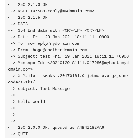
<-  250 2.1.0 Ok

 -> RCPT TO:<no-reply@mydomain.com>

<-  250 2.1.5 Ok

 -> DATA

<-  354 End data with <CR><LF>.<CR><LF>

 -> Date: Fri, 29 Jan 2021 18:11:11 +0900

 -> To: no-reply@mydomain.com

 -> From: hoge@anotherdomain.com

 -> Subject: test Fri, 29 Jan 2021 18:11:11 +0900

 -> Message-Id: <20210129181111.017986@myhost.myd
omain.com>

 -> X-Mailer: swaks v20170101.0 jetmore.org/john/
code/swaks/

 -> subject: Test Message

 ->

 -> hello world

 ->

 ->

 -> .

<-  250 2.0.0 Ok: queued as A4B41182AA6

 -> QUIT
