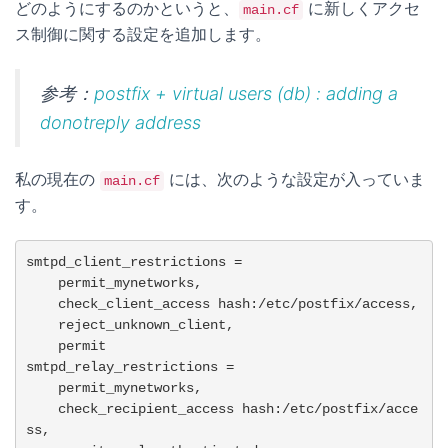
どのようにするのかというと、
に新しくアクセ
main.cf
ス制御に関する設定を追加します。
参考：
postfix + virtual users (db) : adding a
donotreply address
私の現在の
には、次のような設定が入っていま
main.cf
す。
smtpd_client_restrictions =

    permit_mynetworks,

    check_client_access hash:/etc/postfix/access,

    reject_unknown_client,

    permit

smtpd_relay_restrictions =

    permit_mynetworks,

    check_recipient_access hash:/etc/postfix/acce
ss,
