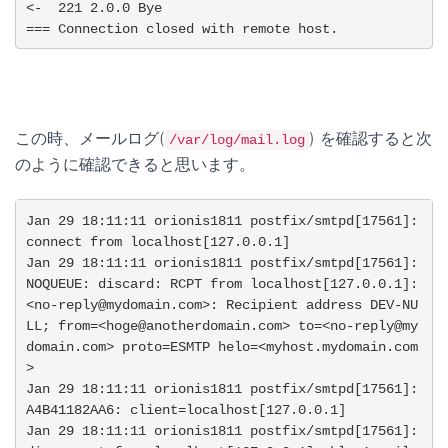
<-  221 2.0.0 Bye

=== Connection closed with remote host.
この時、メールログ(
) を確認すると次
/var/log/mail.log
のように確認できると思います。
Jan 29 18:11:11 orionis1811 postfix/smtpd[17561]: 
connect from localhost[127.0.0.1]

Jan 29 18:11:11 orionis1811 postfix/smtpd[17561]: 
NOQUEUE: discard: RCPT from localhost[127.0.0.1]: 
<no-reply@mydomain.com>: Recipient address DEV-NU
LL; from=<hoge@anotherdomain.com> to=<no-reply@my
domain.com> proto=ESMTP helo=<myhost.mydomain.com
>

Jan 29 18:11:11 orionis1811 postfix/smtpd[17561]: 
A4B41182AA6: client=localhost[127.0.0.1]

Jan 29 18:11:11 orionis1811 postfix/smtpd[17561]: 