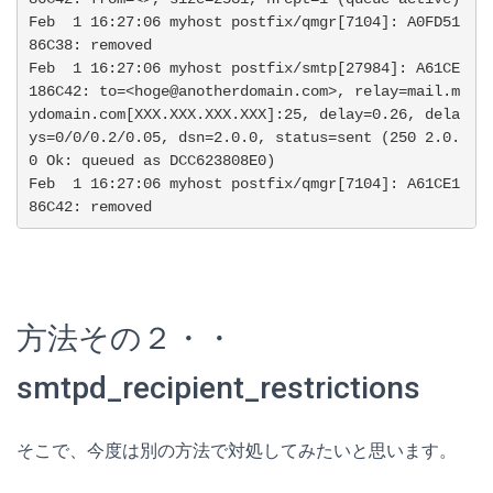
Feb  1 16:27:06 myhost postfix/qmgr[7104]: A0FD51
86C38: removed

Feb  1 16:27:06 myhost postfix/smtp[27984]: A61CE
186C42: to=<hoge@anotherdomain.com>, relay=mail.m
ydomain.com[XXX.XXX.XXX.XXX]:25, delay=0.26, dela
ys=0/0/0.2/0.05, dsn=2.0.0, status=sent (250 2.0.
0 Ok: queued as DCC623808E0)

Feb  1 16:27:06 myhost postfix/qmgr[7104]: A61CE1
86C42: removed
方法その２・・
smtpd_recipient_restrictions
そこで、今度は別の方法で対処してみたいと思います。