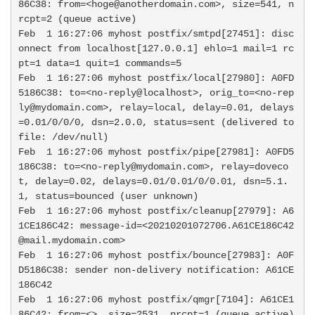
86C38: from=<hoge@anotherdomain.com>, size=541, n
rcpt=2 (queue active)

Feb  1 16:27:06 myhost postfix/smtpd[27451]: disc
onnect from localhost[127.0.0.1] ehlo=1 mail=1 rc
pt=1 data=1 quit=1 commands=5

Feb  1 16:27:06 myhost postfix/local[27980]: A0FD
5186C38: to=<no-reply@localhost>, orig_to=<no-rep
ly@mydomain.com>, relay=local, delay=0.01, delays
=0.01/0/0/0, dsn=2.0.0, status=sent (delivered to 
file: /dev/null)

Feb  1 16:27:06 myhost postfix/pipe[27981]: A0FD5
186C38: to=<no-reply@mydomain.com>, relay=doveco
t, delay=0.02, delays=0.01/0.01/0/0.01, dsn=5.1.
1, status=bounced (user unknown)

Feb  1 16:27:06 myhost postfix/cleanup[27979]: A6
1CE186C42: message-id=<20210201072706.A61CE186C42
@mail.mydomain.com>

Feb  1 16:27:06 myhost postfix/bounce[27983]: A0F
D5186C38: sender non-delivery notification: A61CE
186C42

Feb  1 16:27:06 myhost postfix/qmgr[7104]: A61CE1
86C42: from=<>, size=2531, nrcpt=1 (queue active)
