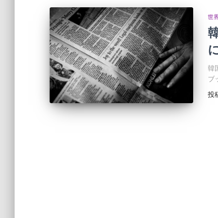
世
韓
ブ
投