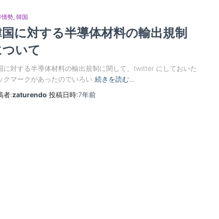
界情勢
韓国
韓国に対する半導体材料の輸出規制
について
国に対する半導体材料の輸出規制に関して、twitter にしておいた
ックマークがあったのでいろい
続きを読む…
稿者:
zaturendo
投稿日時:
7年
前