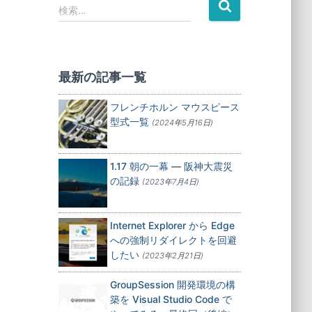
検
検索…
索
:
最新の記事一覧
フレンチホルン マウスピース
型式一覧
(2024年5月16日)
1.17 朝の一幕 — 阪神大震災
の記録
(2023年7月4日)
Internet Explorer から Edge
への強制リダイレクトを回避
したい
(2023年2月21日)
GroupSession 開発環境の構
築を Visual Studio Code で