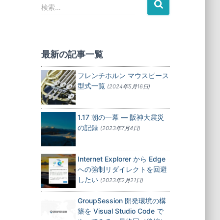
検
検索…
索
:
最新の記事一覧
フレンチホルン マウスピース
型式一覧
(2024年5月16日)
1.17 朝の一幕 — 阪神大震災
の記録
(2023年7月4日)
Internet Explorer から Edge
への強制リダイレクトを回避
したい
(2023年2月21日)
GroupSession 開発環境の構
築を Visual Studio Code で