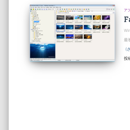
ア
F
W
最初
(
投