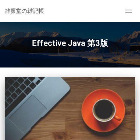
雑廉堂の雑記帳
ナ
ビ
ゲ
ー
シ
Effective Java 第3版
ョ
ン
を
切
り
替
え