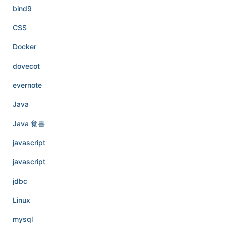
bind9
CSS
Docker
dovecot
evernote
Java
Java 覚書
javascript
javascript
jdbc
Linux
mysql