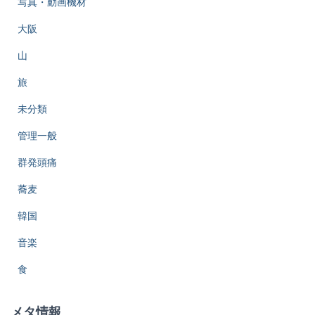
写真・動画機材
大阪
山
旅
未分類
管理一般
群発頭痛
蕎麦
韓国
音楽
食
メタ情報