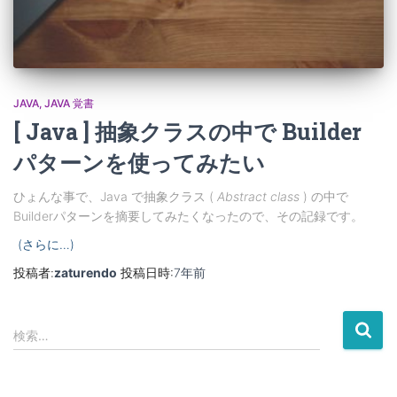
JAVA
JAVA 覚書
[ Java ] 抽象クラスの中で Builder
パターンを使ってみたい
ひょんな事で、Java で抽象クラス (
Abstract class
) の中で
Builderパターンを摘要してみたくなったので、その記録です。
(さらに…)
投稿者:
zaturendo
投稿日時:
7年
前
検
検索…
索
: