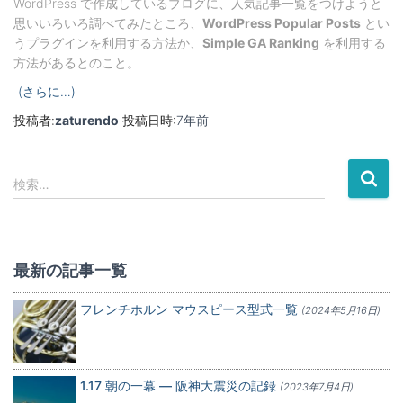
WordPress で作成しているブログに、人気記事一覧をつけようと
思いいろいろ調べてみたところ、
WordPress Popular Posts
とい
うプラグインを利用する方法か、
Simple GA Ranking
を利用する
方法があるとのこと。
(さらに…)
投稿者:
zaturendo
投稿日時:
7年
前
検
検索…
索
:
最新の記事一覧
フレンチホルン マウスピース型式一覧
(2024年5月16日)
1.17 朝の一幕 — 阪神大震災の記録
(2023年7月4日)