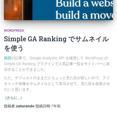
WORDPRESS
Simple GA Ranking でサムネイル
を使う
前回
の記事で、Google Analystic API を使用して WordPress の
Simple GA Ranking プラグインで人気記事一覧をサイドバーに表
示することができました。
ただ、デフォルトのままだとちょっと見た目が寂しいので、アイ
キャッチ画像をサムネイルとして表示させて、見た目を改善させ
たいと思います。
(さらに…)
投稿者:
zaturendo
投稿日時:
7年
前