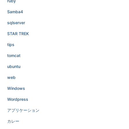
ruby
Samba4
sqlserver
STAR TREK
tips
tomcat
ubuntu
web
Windows
Wordpress
アプリケーション
カレー