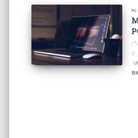
PC
M
P
(
と
(
投