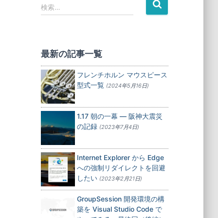
検
検索…
索
:
最新の記事一覧
フレンチホルン マウスピース
型式一覧
(2024年5月16日)
1.17 朝の一幕 — 阪神大震災
の記録
(2023年7月4日)
Internet Explorer から Edge
への強制リダイレクトを回避
したい
(2023年2月21日)
GroupSession 開発環境の構
築を Visual Studio Code で