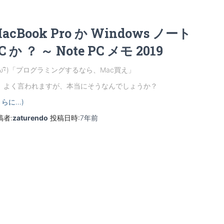
acBook Pro か Windows ノート
C か ？ ～ Note PC メモ 2019
 ･ิω･ิ)「プログラミングするなら、Mac買え」
、よく言われますが、本当にそうなんでしょうか？
さらに…)
稿者:
zaturendo
投稿日時:
7年
前