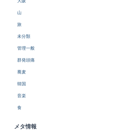
大阪
山
旅
未分類
管理一般
群発頭痛
蕎麦
韓国
音楽
食
メタ情報