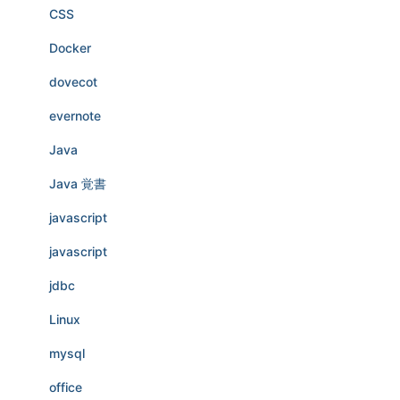
CSS
Docker
dovecot
evernote
Java
Java 覚書
javascript
javascript
jdbc
Linux
mysql
office