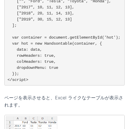
    ["", "Ford", "Tesla", "Toyota", "Honda"],

    ["2017", 10, 11, 12, 13],

    ["2018", 20, 11, 14, 13],

    ["2019", 30, 15, 12, 13]

  ];

  var container = document.getElementById('hot');

  var hot = new Handsontable(container, {

    data: data,

    rowHeaders: true,

    colHeaders: true,

    dropdownMenu: true

  });

</script>
ページを表示させると、Excel ライクなテーブルが表示さ
れます。