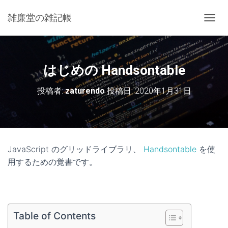
雑廉堂の雑記帳
ナ
ビ
ゲ
ー
シ
はじめの Handsontable
ョ
ン
投稿者:
zaturendo
投稿日:
2020年1月31日
を
切
り
替
え
JavaScript のグリッドライブラリ、
Handsontable
を使
用するための覚書です。
Table of Contents