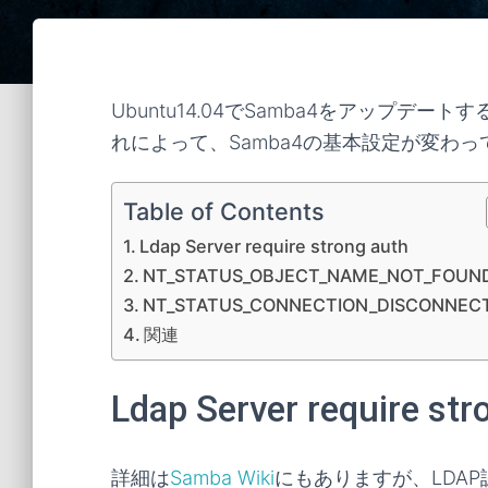
Ubuntu14.04でSamba4をアップデー
れによって、Samba4の基本設定が変わ
Table of Contents
Ldap Server require strong auth
NT_STATUS_OBJECT_NAME_NOT_FOUN
NT_STATUS_CONNECTION_DISCONNEC
関連
Ldap Server require str
詳細は
Samba Wiki
にもありますが、LDA