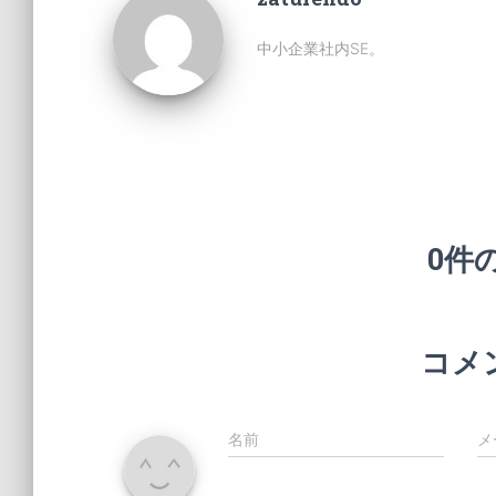
中小企業社内SE。
0件
コメ
名前
メ