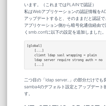
います。（これまではPLAINで認証）
私はWebアプリケーションの認証情報をA
アップデートすると、そのままだと認証で
アプリケーション側から暗号化通信経由で
くsmb.confに以下の設定を追加しました
[global]

    [...]

    client ldap sasl wrapping = plain

    ldap server require strong auth = no

二つ目の「ldap server..」の部分
samba4のデフォルト設定とアップデー
す。