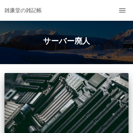
雑廉堂の雑記帳
ナ
ビ
ゲ
ー
シ
サーバー廃人
ョ
ン
を
切
り
替
え