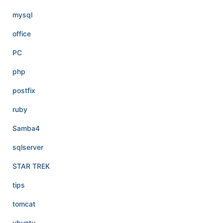
mysql
office
PC
php
postfix
ruby
Samba4
sqlserver
STAR TREK
tips
tomcat
ubuntu