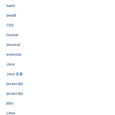
bash
bind9
CSS
Docker
dovecot
evernote
Java
Java 覚書
javascript
javascript
jdbc
Linux