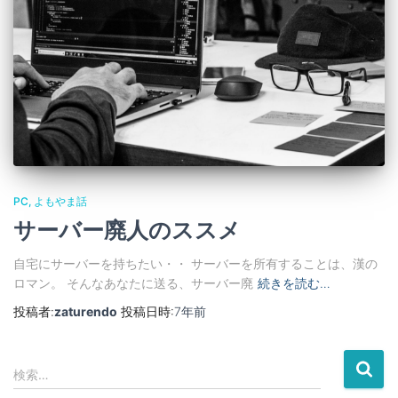
PC
よもやま話
サーバー廃人のススメ
自宅にサーバーを持ちたい・・ サーバーを所有することは、漢の
ロマン。 そんなあなたに送る、サーバー廃
続きを読む…
投稿者:
zaturendo
投稿日時:
7年
前
検
検索…
索