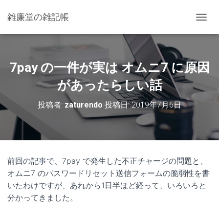
雑廉堂の雑記帳
ナ
ビ
ゲ
ー
シ
7pay の一件が実は オムニ7 に原因
ョ
ン
があったらしい話
を
切
投稿者:
zaturendo
投稿日:
2019年7月6日
り
替
え
前回の記事で、7pay で発生した不正チャージの問題と、
オムニ7 のパスワードリセット送信フォームの脆弱性を書
いたわけですが、あれから1日半ほど経って、いろいろと
分かってきました。