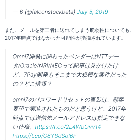
— β (@falconstockbeta)
July 5, 2019
また、メールを第三者に送れてしまう脆弱性についても、
2017年時点ではなかった可能性が指摘されています。
Omni7開発に関わったベンダーはNTTデー
タ/Oracle/NRI/NECって記事は見かけたけ
ど、7Pay開発もそこまで大規模な案件だった
の？どこ情報？
omni7のパスワードリセットの実装は、顧客
要望で実装されたものだと思うけど。2017年
時点では送信先メールアドレスは指定できな
い仕様。
https://t.co/2L4WbOvv14
https://t.co/G8YBdSol6F