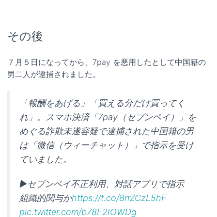
その後
７月５日になってから、7pay を悪用したとして中国籍の
男二人が逮捕されました。
「報酬をあげる」「買える分だけ買ってく
れ」。スマホ決済「7pay（セブンペイ）」を
めぐる詐欺未遂容疑で逮捕された中国籍の男
は「微信（ウィーチャット）」で指示を受け
ていました。
▶セブンペイ不正利用、対話アプリで指示
組織的関与か
https://t.co/8rrZCzL5hF
pic.twitter.com/b78F2IOWDg