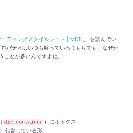
: カスケーディングスタイルシート | MDN
」 を読んでい
 プロパティ
はいつも解っているつもりでも、なぜか
うことが多いんですよね。
（
）にボックス
div.container
）包含している形。