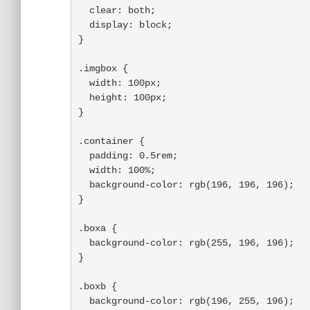
  clear: both;

  display: block;

}

.imgbox {

  width: 100px;

  height: 100px;

}

.container {

  padding: 0.5rem;

  width: 100%;

  background-color: rgb(196, 196, 196);

}

.boxa {

  background-color: rgb(255, 196, 196);

}

.boxb {

  background-color: rgb(196, 255, 196);
