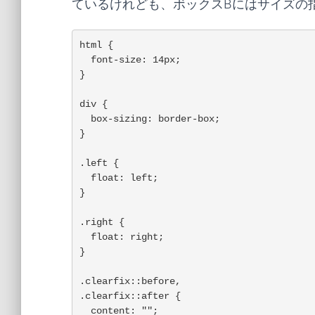
ているけれども、ボックスBにはサイズの
html {

  font-size: 14px;

}

div {

  box-sizing: border-box;

}

.left {

  float: left;

}

.right {

  float: right;

}

.clearfix::before,

.clearfix::after {

  content: "";
