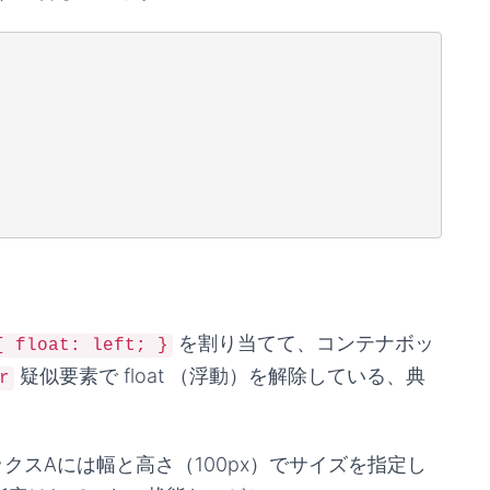
を割り当てて、コンテナボッ
{ float: left; }
疑似要素で float （浮動）を解除している、典
r
クスAには幅と高さ（100px）でサイズを指定し